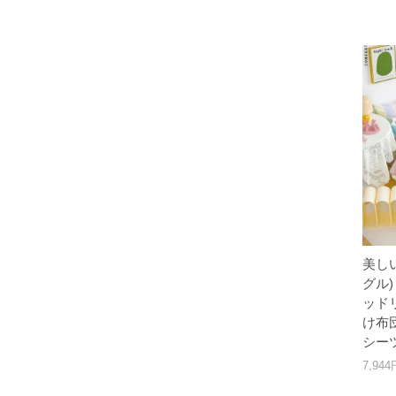
美し
グル)
ッド
け布
シー
7,94