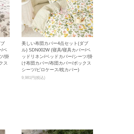
ダブ
美しい布団カバー4点セット(ダブ
ー/ベ
ル) SDN002W (寝具/寝具カバー/ベ
ツ/掛
ッドリネン/ベッドカバー/シーツ/掛
クス
け布団カバー/布団カバー/ボックス
シーツ/ピロケース/枕カバー)
9,981円(税込)