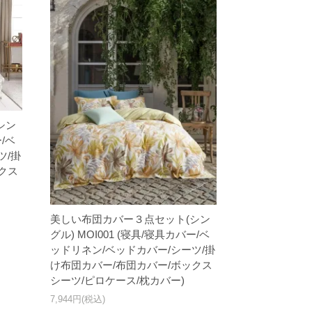
シン
ー/ベ
ツ/掛
クス
美しい布団カバー３点セット(シン
グル) MOI001 (寝具/寝具カバー/ベ
ッドリネン/ベッドカバー/シーツ/掛
け布団カバー/布団カバー/ボックス
シーツ/ピロケース/枕カバー)
7,944円(税込)