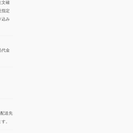
注文確
社指定
り込み
品代金
た配送先
ます。