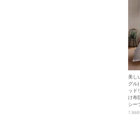
美し
グル)
ッド
け布
シー
7,94