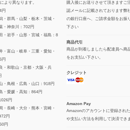
域により異なります。
購入後にお送りさせて頂きますご
4円
認メールに記載されております弊
潟・群馬・山梨・栃木・茨城・
の銀行口座へ、ご請求金額をお振
葉・神奈川：702円
下さい
田・岩手・山形・宮城・福島：8
商品代引
商品が到着しましたら配達員へ商
井・富山・岐阜・三重・愛知・
をお支払い下さい。
6円
良・和歌山・京都・大阪・兵
クレジット
円
山・鳥根・広島・山口：918円
島・愛媛・高知：864円
026円
Amazon Pay
岡・長崎・大分・熊本・宮崎・
Amazonのアカウントに登録され
72円
や支払い方法を利用して決済でき
60円