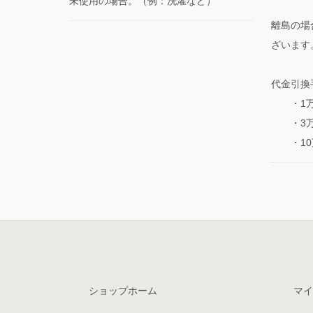
未使用の場合。（例：洗濯など）
離島の場
ざいます
代金引換
・1万円
・3万円
・10万
ショップホーム
マイ