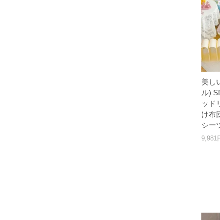
美し
ル) 
ッド
け布
シー
9,98