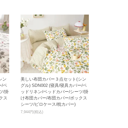
シン
美しい布団カバー３点セット(シン
ー/ベ
グル) SDN002 (寝具/寝具カバー/ベ
ツ/掛
ッドリネン/ベッドカバー/シーツ/掛
クス
け布団カバー/布団カバー/ボックス
シーツ/ピロケース/枕カバー)
7,944円(税込)