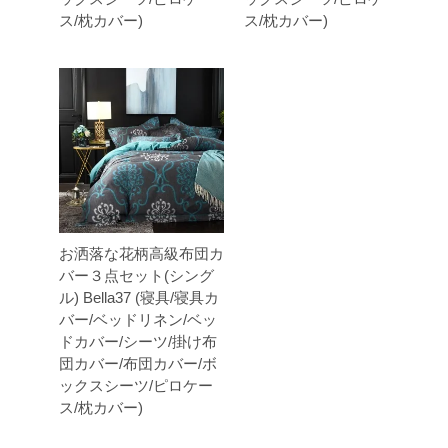
ス/枕カバー)
ス/枕カバー)
お洒落な花柄高級布団カ
バー３点セット(シング
ル) Bella37 (寝具/寝具カ
バー/ベッドリネン/ベッ
ドカバー/シーツ/掛け布
団カバー/布団カバー/ボ
ックスシーツ/ピロケー
ス/枕カバー)